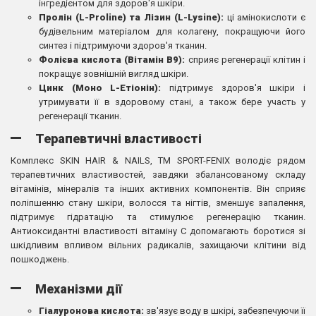
інгредієнтом для здоров'я шкіри.
Пролін (L-Proline) та Лізин (L-Lysine):
ці амінокислоти є
будівельним матеріалом для колагену, покращуючи його
синтез і підтримуючи здоров'я тканин.
Фолієва кислота (Вітамін В9):
сприяє регенерації клітин і
покращує зовнішній вигляд шкіри.
Цинк (Моно L-Етіонін):
підтримує здоров'я шкіри і
утримувати її в здоровому стані, а також бере участь у
регенерації тканин.
Терапевтичні властивості
Комплекс SKIN HAIR & NAILS, TM SPORT-FENIX володіє рядом
терапевтичних властивостей, завдяки збалансованому складу
вітамінів, мінералів та інших активних компонентів. Він сприяє
поліпшенню стану шкіри, волосся та нігтів, зменшує запалення,
підтримує гідратацію та стимулює регенерацію тканин.
Антиоксидантні властивості вітаміну С допомагають боротися зі
шкідливим впливом вільних радикалів, захищаючи клітини від
пошкоджень.
Механізми дії
Гіалуронова кислота:
зв'язує воду в шкірі, забезпечуючи її