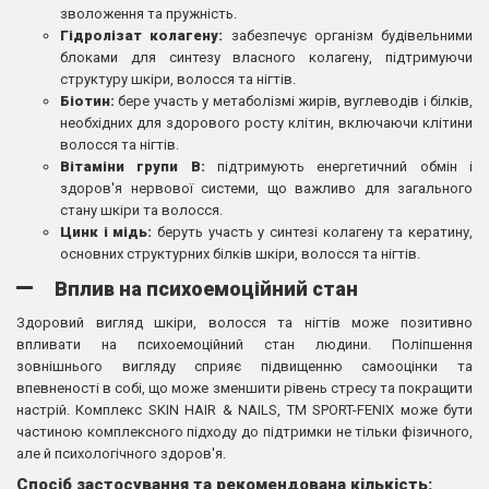
зволоження та пружність.
Гідролізат колагену:
забезпечує організм будівельними
блоками для синтезу власного колагену, підтримуючи
структуру шкіри, волосся та нігтів.
Біотин:
бере участь у метаболізмі жирів, вуглеводів і білків,
необхідних для здорового росту клітин, включаючи клітини
волосся та нігтів.
Вітаміни групи B:
підтримують енергетичний обмін і
здоров'я нервової системи, що важливо для загального
стану шкіри та волосся.
Цинк і мідь:
беруть участь у синтезі колагену та кератину,
основних структурних білків шкіри, волосся та нігтів.
Вплив на психоемоційний стан
Здоровий вигляд шкіри, волосся та нігтів може позитивно
впливати на психоемоційний стан людини. Поліпшення
зовнішнього вигляду сприяє підвищенню самооцінки та
впевненості в собі, що може зменшити рівень стресу та покращити
настрій. Комплекс SKIN HAIR & NAILS, TM SPORT-FENIX може бути
частиною комплексного підходу до підтримки не тільки фізичного,
але й психологічного здоров'я.
Спосіб застосування та рекомендована кількість: