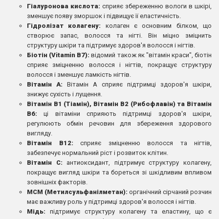
Гіалуронова кислота:
сприяє збереженню вологи в шкірі,
зменшує появу зморшок і підвищує її еластичність.
Гідролізат колагену:
колаген є основним білком, що
створює запас, волосся та нігті. Він міцно зміцнить
структуру шкіри та підтримує здоров'я волосся і нігтів.
Біотін (Vitamin B7):
відомий також як "вітамін краси", біотін
сприяє зміцненню волосся і нігтів, покращує структуру
волосся і зменшує ламкість нігтів.
Вітамін А:
Вітамін А сприяє підтримці здоров'я шкіри,
знижує сухість і лущення.
Вітамін В1 (Тіамін), Вітамін В2 (Рибофлавін) та Вітамін
В6:
ці вітаміни сприяють підтримці здоров'я шкіри,
регулюють обмін речовин для збереження здорового
вигляду.
Вітамін В12:
сприяє зміцненню волосся та нігтів,
забезпечує нормальний ріст і розвиток клітин.
Вітамін С:
антиоксидант, підтримує структуру колагену,
покращує вигляд шкіри та бореться зі шкідливим впливом
зовнішніх факторів.
МСМ (Метилсульфанілметан):
органічний сірчаний розчин
має важливу роль у підтримці здоров'я волосся і нігтів.
Мідь:
підтримує структуру колагену та еластину, що є