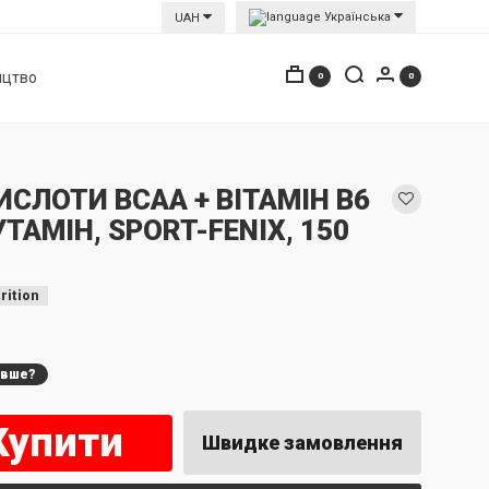
Українська
UAH
ицтво
0
0
СЛОТИ ВСАА + ВІТАМІН В6
УТАМІН, SPORT-FENIX, 150
rition
евше?
Купити
Швидке замовлення