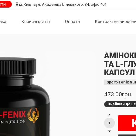
ити
м. Київ. вул. Академіка Білецького, 34, офіс 401
вка
Корисні статті
Оплата
Контрактне виробн
АМІНОКИ
ТА L-ГЛ
КАПСУЛ
Sport-Fenix Nut
473.00грн.
Знайшли деш