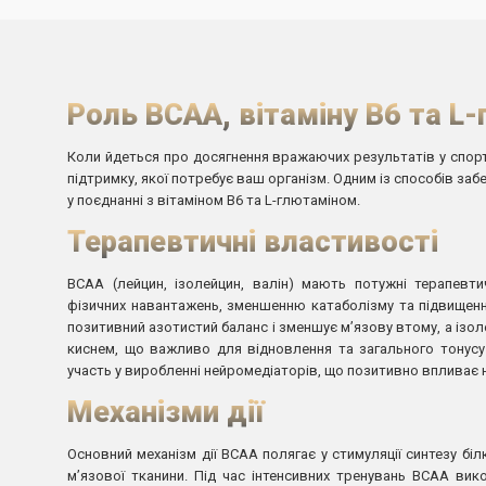
Роль BCAA, вітаміну B6 та L-
Коли йдеться про досягнення вражаючих результатів у спорті
підтримку, якої потребує ваш організм. Одним із способів заб
у поєднанні з вітаміном B6 та L-глютаміном.
Терапевтичні властивості
BCAA (лейцин, ізолейцин, валін) мають потужні терапевти
фізичних навантажень, зменшенню катаболізму та підвищенню
позитивний азотистий баланс і зменшує м’язову втому, а ізо
киснем, що важливо для відновлення та загального тонусу
участь у виробленні нейромедіаторів, що позитивно впливає 
Механізми дії
Основний механізм дії BCAA полягає у стимуляції синтезу б
м’язової тканини. Під час інтенсивних тренувань BCAA вик