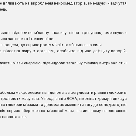
ож впливають на вироблення нейромедіаторів, зменшуючи відчуття
ень.
ко відновити м’язову тканину після тренувань, зменшуючи
ися частіше та інтенсивніше.
і процеси, що сприяє росту м’язів та збільшенню сили.
ідсотка жиру в організмі, особливо під час дефіциту калорій,
ечують м’язи енергією, підвищуючи загальну фізичну витривалість і
таболізм макроелементів і допомагає регулювати рівень глюкози в
тролюють масу тіла. У поєднанні з BCAA, піколінат хрому підвищує
нню глюкози м’язами та допомагає зменшити тягу до солодкого, що
нація сприяє збереженню м’язової маси, активнішому спалюванню
х навантажень.