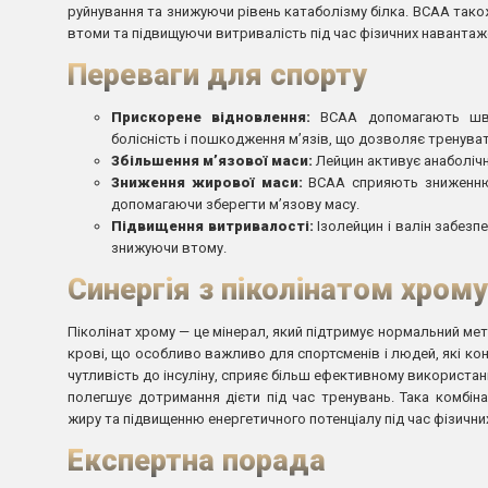
руйнування та знижуючи рівень катаболізму білка. BCAA так
втоми та підвищуючи витривалість під час фізичних навантаж
Переваги для спорту
Прискорене відновлення:
BCAA допомагають швид
болісність і пошкодження м’язів, що дозволяє тренуват
Збільшення м’язової маси:
Лейцин активує анаболічн
Зниження жирової маси:
BCAA сприяють зниженню в
допомагаючи зберегти м’язову масу.
Підвищення витривалості:
Ізолейцин і валін забезп
знижуючи втому.
Синергія з піколінатом хрому
Піколінат хрому — це мінерал, який підтримує нормальний ме
крові, що особливо важливо для спортсменів і людей, які кон
чутливість до інсуліну, сприяє більш ефективному використа
полегшує дотримання дієти під час тренувань. Така комбі
жиру та підвищенню енергетичного потенціалу під час фізични
Експертна порада