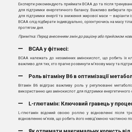
Експерти рекомендують приймати BCAA до та після тренуванн
для підтримки енергетичного балансу. Важливо вибирати про
для підтримки енергії та зниження жирової маси — варіанти
BCAA слід підбирати індивідуально, орієнтуючись на масу тіла
протягом дня.
Примітка: Перед внесенням змін до раціону або прийомом нов
BCAA у фітнесі:
BCAA належать до незамінних амінокислот, що робить їх к
важливо для тих, хто прагне розвинути м'язову масу та підт
Роль вітаміну B6 в оптимізації метабо
Вітамін B6 відіграє важливу роль у регулюванні метабол
використанню цих амінокислот для підтримки енергетичного о
L-глютамін: Ключовий гравець у проце
L-глютамін відомий своєю роллю у відновленні після тре
відновленню м'язів, що робить його невід'ємною частиною п
Як отримати максимальну користь від 